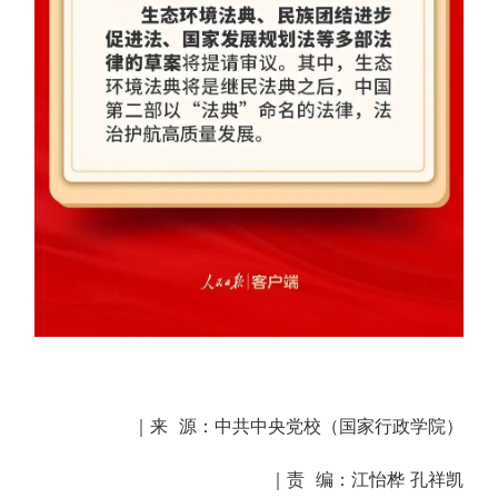
｜来 源：中共中央党校（国家行政学院）
｜责 编：江怡桦 孔祥凯