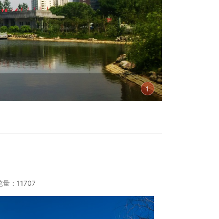
1
量：11707