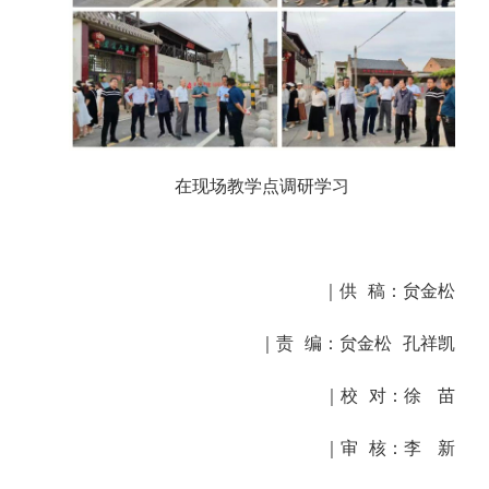
在现场教学点调研学习
｜供 稿：
贠金松
｜责 编：贠金松 孔祥凯
｜校 对：徐 苗
｜审 核：李 新