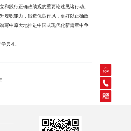
立和践行正确政绩观的重要论述见诸行动。
升履职能力，锻造优良作风，更好以正确政
谱写中原大地推进中国式现代化新篇章中争
开学典礼。
班