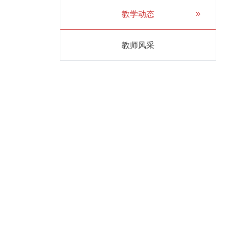
教学动态
教师风采