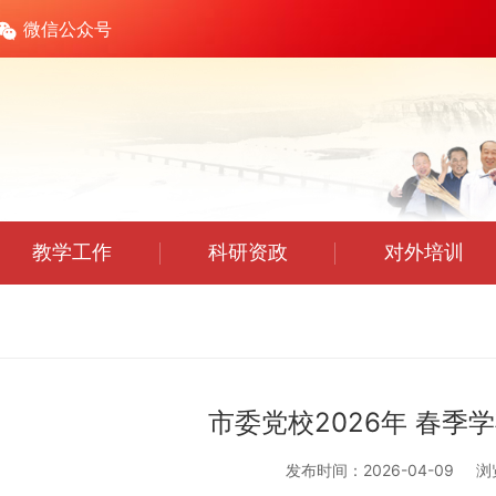
微信公众号
教学工作
科研资政
对外培训
市委党校2026年 春季
发布时间：2026-04-09
浏