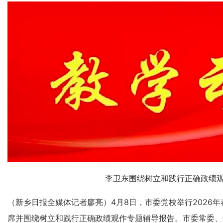
李卫东围绕树立和践行正确政绩观
（新乡日报全媒体记者廖亮）4月8日，市委党校举行2026
席并围绕树立和践行正确政绩观作专题辅导报告。市委常委、